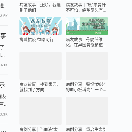
病友故事｜还好，我遇
病友故事｜“原”来骨纤
进
到了他们
不可怕，绝望尽头有曙
光
3.5K
些事
携爱抗疫 益路同行
病友故事 | 骨髓纤维
化，在异国骨髓移植后
吃了
绝地重生（连载一）
用芦
4.1K
病友故事丨找到家园，
病例分享 | 警惕“伪装”
就找到了方向
的血小板增高：一个8
示
岁男孩的pre-PMF确诊
启示录
病友
芦
病例分享 | 重启生命引
擎：一名骨髓纤维化患
3.3K
病例分享 | 当血液“太
者的移植之路全揭秘
拥挤”时如何迎来新生
命：一位ET妈妈的六年