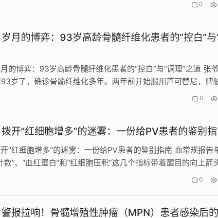
”。 这时…
0
| 岁月的博弈：93岁高龄骨髓纤维化患者的“控白”与
 岁月的博弈：93岁高龄骨髓纤维化患者的“控白”与“调理”之道 张
93岁了，确诊骨髓纤维化多年。两年前开始服用芦可替尼，脾
下饭，吃了药确实…
0
| 拨开“红细胞增多”的迷雾：一份给PV患者的鉴别
 拨开“红细胞增多”的迷雾：一份给PV患者的鉴别指南 血常规报告
计数”、“血红蛋白”和“红细胞压积”这几个指标带着醒目的向上箭
疑惑和担忧随之而…
0
| 警报拉响！骨髓增殖性肿瘤（MPN）患者感染后