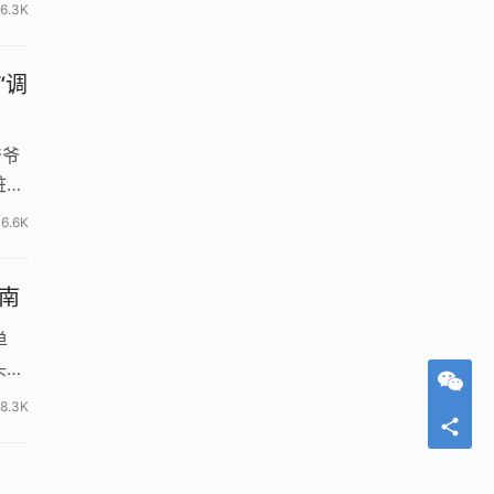
6.3K
“调
爷爷
脏大
6.6K
指南
单
头
8.3K
的