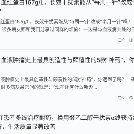
| 血红蛋白167g/L，长效干扰素能从“每周一针”改成
？
血红蛋白167g/L，长效干扰素能从“每周一针”改成“半月一针”吗？
，很多病友都和我们分享过同样的烦恼：一边是与血液病共处的
长期规律打针带…
0
| 血液肿瘤史上最具创造性与颠覆性的5款”神药”，
 血液肿瘤史上最具创造性与颠覆性的5款”神药”，你遇到了吗？ 
很多病友最常问的就是：”现在还有什么新办…
0
ET患者多线治疗耐药，换用聚乙二醇干扰素α终获持
解，生活质量显著改善