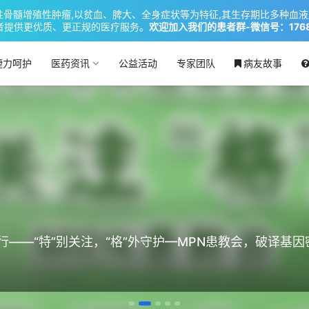
慢性骨髓增殖性肿瘤,以贫血、脾大、全身症状等为特征,其生存期比多种血
者提供更优质、更正规的医疗服务。
欢迎加入我们的患者群-微信号：17686
捷力呵护
医药资讯
公益活动
专家团队
病友故事
益行——“特”别关注，“格”外守护—MPN患教会，破译基