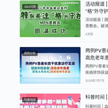
活动报道 
Q&A问答
“格”外守
活动报道 | 
患教会，破译
基金会主办的
4天前
两例PV
病例分析
高危老年
两例PV患
疾病修饰获益
在血栓、骨
2026年7月7日
科普时间 
科普时间
科普时间 |