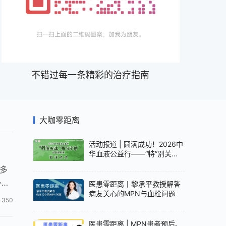
不错过每一条精彩的治疗指南
大咖零距离
活动报道 | 圆满成功！2026中
华血液公益行——“特”别关
注，“格”外守护—MPN患教
多
会，破译基因密码，精准护航
外周
MPN
医患零距离丨黎承平教授解答
病友关心的MPN与血栓问题
350
医患零距离 | MPN患者预后、