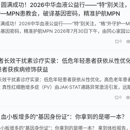
| 圆满成功！2026中华血液公益行——“特”别关注
护—MPN患教会，破译基因密码，精准护航MPN
圆满成功！2026中华血液公益行——“特”别关注，“格”外守护—M
基因密码，精准护航MPN 2026年7月30日下午，由同心家园
202…
0
患者长效干扰素诊疗实录：低危年轻患者获依从性优
患者获疾病修饰获益
者长效干扰素诊疗实录：低危年轻患者获依从性优化，高危老年患
 真性红细胞增多症（PV）由JAK-STAT通路异常激活引发，远
髓纤维化甚至恶性转…
0
| 血小板增多的“基因身份证”：你拿到的是哪一本？
 血小板增多的“基因身份证”：你拿到的是哪一本？ 拿到体检报告