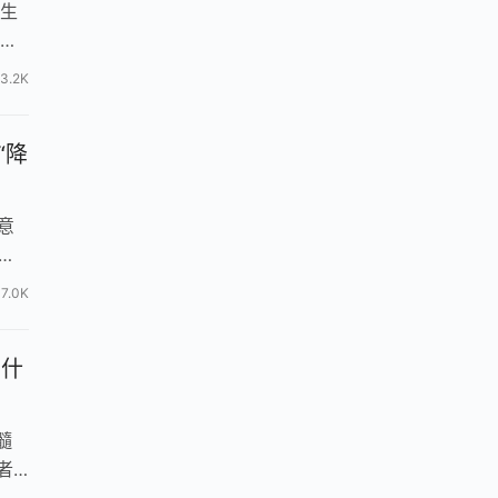
，生
3.2K
“降
意
我
7.0K
明什
髓
者