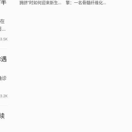
“半
求子路
 在
日
3.5K
你遇
确诊
3.2K
续