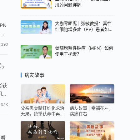
，
用药问题详解
大咖零距离 | 张敏教授：真性
PN
红细胞增多症（PV）患者如何
公益
进行日常的“疾病管理”？
390
骨髓增殖性肿瘤（MPN）如何
使用干扰素？
化，
病友故事
者获
期存
3.1K
父亲患骨髓纤维化求治
病友故事 | 幸福在左，
无果，绝望认命中再遇
病痛在右
生机
，看