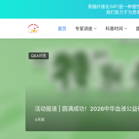
骨髓纤维化(MF)是一种
我们致力于为患
首页
专家讲座
科普时间
Q&A问答
活动报道 | 圆满成功！2026中华血液公
4天前