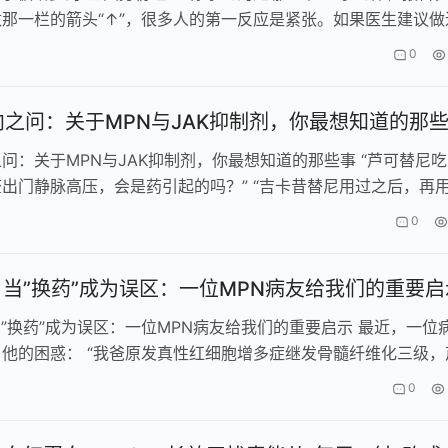
那一栏的箭头“↑”，很多人的第一反应是紧张。如果医生建议做
测，那就更焦虑了——…
0
 靶向之问：关于MPN与JAK抑制剂，你最想知道的那
靶向之问：关于MPN与JAK抑制剂，你最想知道的那些事 “芦可替尼
出门静脉高压，会是药引起的吗？” “吉卡昔替尼用过之后，再
会加…
0
| 当”换药”成为误区：一位MPN病友给我们的重要启
 当”换药”成为误区：一位MPN病友给我们的重要启示 最近，一位
他的困惑： “我爸原发真性红细胞增多症继发骨髓纤维化三级，
0