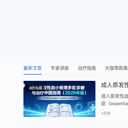
最新文章
专家讲座
治疗指南
大咖零距离
成人原发
治疗指南
成人原发性血
症（essent
血血小板计…
4天前