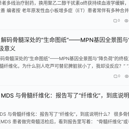
患者多线治疗耐药，换用聚乙二醇干扰素α终获持续血液学缓解
善 编者按 老年原发性血小板增多症（ET）患者常伴有多种合并
更为复杂。本期分享一例7…
0
| 解码骨髓深处的“生命图纸”——MPN基因全景图与
极意义
 解码骨髓深处的“生命图纸”——MPN基因全景图与“降负荷”的终极
骨髓纤维化，为什么别人吃芦可替尼脾脏就小了，我却没反应？” “
2突变阳性，…
0
| MDS 与骨髓纤维化：报告写了“纤维化”，到底说
 MDS 与骨髓纤维化：报告写了“纤维化”，到底说明什么？ 很多骨
MDS 患者做完骨髓活检后，看到报告里写着： “骨髓纤维化”或