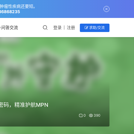
液肿瘤性疾病还要短。
868235
问答交流
登录
注册
求助/交流
因密码，精准护航MPN
0
390